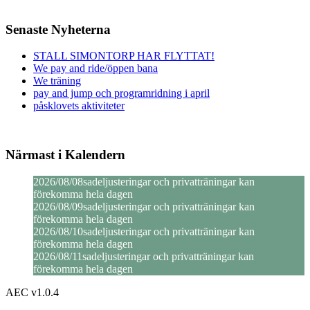
Senaste Nyheterna
STALL SIMONTORP HAR FLYTTAT!
We pay and ride/öppen bana
We träning
pay and jump och programridning i april
påsklovets aktiviteter
Närmast i Kalendern
2026/08/08
sadeljusteringar och privatträningar kan
förekomma hela dagen
2026/08/09
sadeljusteringar och privatträningar kan
förekomma hela dagen
2026/08/10
sadeljusteringar och privatträningar kan
förekomma hela dagen
2026/08/11
sadeljusteringar och privatträningar kan
förekomma hela dagen
AEC v1.0.4