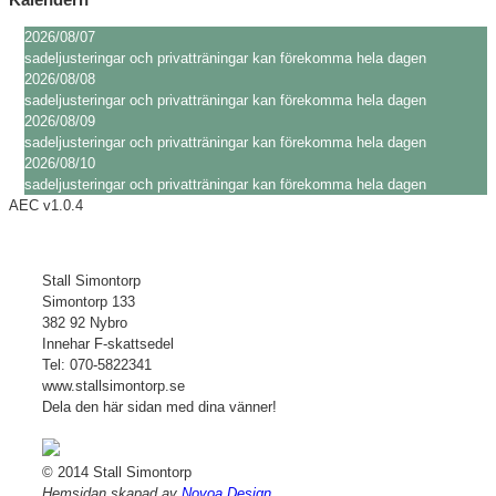
och ryttare 070-5822341 \r\nPris 195kr r ...
2026/08/07
sadeljusteringar och privatträningar kan förekomma hela dagen
dressyrkurs på jullovet
2026/08/08
28-29/12 söndag och måndag blir det dressyrkurs med inriktning på
sadeljusteringar och privatträningar kan förekomma hela dagen
programridning/tävling. Ekipage på olik...
2026/08/09
sadeljusteringar och privatträningar kan förekomma hela dagen
testa på att rida lektion på egen häst/ponny för mig
2026/08/10
Det finns enstaka platser lediga nu. Har du egen häst eller ponny och vill
sadeljusteringar och privatträningar kan förekomma hela dagen
testa att rida lektion för mig. D...
AEC v1.0.4
Sportlovets aktiviteter v 8
Inga vanliga lektioner denna veckan \r\n\r\nTisdag privatlektioner boka tid.
Stall Simontorp
\r\n19.00 ridlektion enkel\r\nOnsdag pr...
Simontorp 133
382 92 Nybro
Innehar F-skattsedel
Tel: 070-5822341
www.stallsimontorp.se
Dela den här sidan med dina vänner!
© 2014 Stall Simontorp
Hemsidan skapad av
Novoa Design