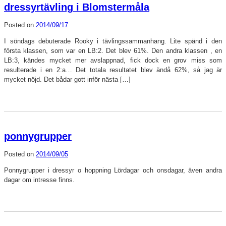
dressyrtävling i Blomstermåla
Posted on
2014/09/17
I söndags debuterade Rooky i tävlingssammanhang. Lite spänd i den
första klassen, som var en LB:2. Det blev 61%. Den andra klassen , en
LB:3, kändes mycket mer avslappnad, fick dock en grov miss som
resulterade i en 2:a… Det totala resultatet blev ändå 62%, så jag är
mycket nöjd. Det bådar gott inför nästa […]
ponnygrupper
Posted on
2014/09/05
Ponnygrupper i dressyr o hoppning Lördagar och onsdagar, även andra
dagar om intresse finns.