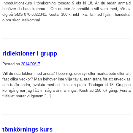
Introduktionskurs i tömkörning torsdag 9 okt kl 18. Är du redan anmäld
behöver du bara komma… Om du inte är anmäld o vill vara med, hör av
dig på SMS 070-5822341. Kostar 100 kr inkl fika. Ta med hjälm, handskar
o bra skor. Välkomna!
ridlektioner i grupp
Posted on
2014/09/17
Vill du rida lektion med andra? Hoppning, dressyr eller markarbete eller allt
fast olika veckor? Man behöver inte vilja tävla, utan träna för att utvecklas
och träffa andra, avsluta med att fika och prata. Tisdagar kl 18. Gruppen
kör igång när jag fått in några anmälningar. Kostnad 150 kr/ gång. Första
tillfället pratar vi igenom […]
tömkörnings kurs