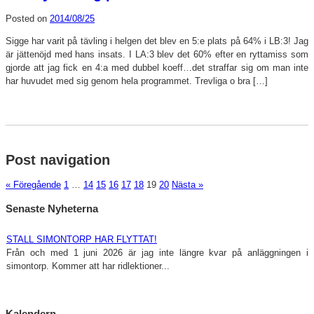
Posted on
2014/08/25
Sigge har varit på tävling i helgen det blev en 5:e plats på 64% i LB:3! Jag
är jättenöjd med hans insats. I LA:3 blev det 60% efter en ryttamiss som
gjorde att jag fick en 4:a med dubbel koeff…det straffar sig om man inte
har huvudet med sig genom hela programmet. Trevliga o bra […]
Post navigation
« Föregående
1
…
14
15
16
17
18
19
20
Nästa »
Senaste Nyheterna
STALL SIMONTORP HAR FLYTTAT!
Från och med 1 juni 2026 är jag inte längre kvar på anläggningen i
simontorp. Kommer att har ridlektioner...
We pay and ride/öppen bana
Lördag 11/4-26\r\nKl 13.00\r\nÖppen bana/pay and ride i we. Anmäl häst
Kalendern