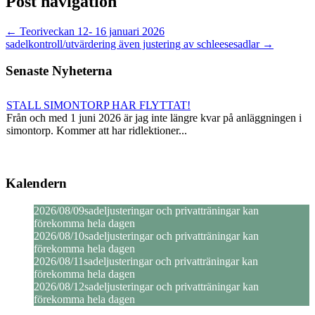
Post navigation
←
Teoriveckan 12- 16 januari 2026
sadelkontroll/utvärdering även justering av schleesesadlar
→
Senaste Nyheterna
STALL SIMONTORP HAR FLYTTAT!
Från och med 1 juni 2026 är jag inte längre kvar på anläggningen i
simontorp. Kommer att har ridlektioner...
We pay and ride/öppen bana
Lördag 11/4-26\r\nKl 13.00\r\nÖppen bana/pay and ride i we.
Kalendern
Anmäl häst och ryttare 070-5822341 \r\nPris 195kr r ...
2026/08/09
sadeljusteringar och privatträningar kan
förekomma hela dagen
dressyrkurs på jullovet
2026/08/10
sadeljusteringar och privatträningar kan
28-29/12 söndag och måndag blir det dressyrkurs med inriktning på
förekomma hela dagen
programridning/tävling. Ekipage på olik...
2026/08/11
sadeljusteringar och privatträningar kan
förekomma hela dagen
testa på att rida lektion på egen häst/ponny för mig
2026/08/12
sadeljusteringar och privatträningar kan
Det finns enstaka platser lediga nu. Har du egen häst eller ponny
förekomma hela dagen
och vill testa att rida lektion för mig. D...